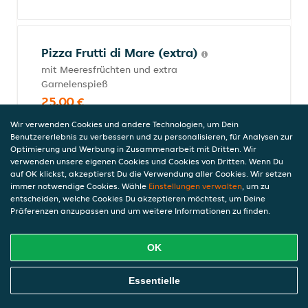
Pizza Frutti di Mare (extra)
mit Meeresfrüchten und extra
Garnelenspieß
25,00 €
inkl. Pfand (0,00 €)
Wir verwenden Cookies und andere Technologien, um Dein
Benutzererlebnis zu verbessern und zu personalisieren, für Analysen zur
Optimierung und Werbung in Zusammenarbeit mit Dritten. Wir
verwenden unsere eigenen Cookies und Cookies von Dritten. Wenn Du
Pizza Macaria
auf OK klickst, akzeptierst Du die Verwendung aller Cookies. Wir setzen
immer notwendige Cookies. Wähle
Einstellungen verwalten
, um zu
mit Salami und Letscho
entscheiden, welche Cookies Du akzeptieren möchtest, um Deine
22,00 €
Präferenzen anzupassen und um weitere Informationen zu finden.
inkl. Pfand (0,00 €)
OK
Pizza Parma
Online Essen Bestellen
Essentielle
mit Schinken